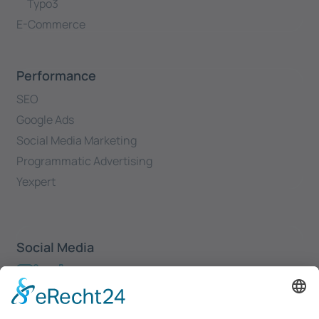
Typo3
E-Commerce
Performance
SEO
Google Ads
Social Media Marketing
Programmatic Advertising
Yexpert
Social Media