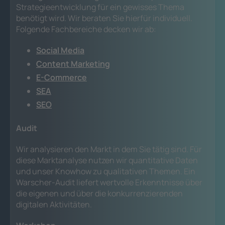
Strategieentwicklung für ein gewisses Thema
benötigt wird. Wir beraten Sie hierfür individuell.
Folgende Fachbereiche decken wir ab:
Social Media
Content Marketing
E-Commerce
SEA
SEO
Audit
Wir analysieren den Markt in dem Sie tätig sind. Für
diese Marktanalyse nutzen wir quantitative Daten
und unser Knowhow zu qualitativen Themen. Ein
Warscher-Audit liefert wertvolle Erkenntnisse über
die eigenen und über die konkurrenzierenden
digitalen Aktivitäten.