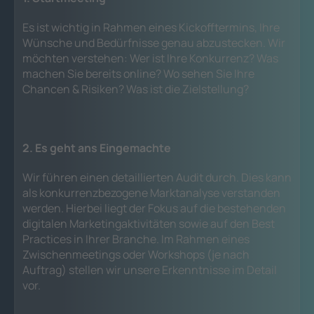
Es ist wichtig in Rahmen eines Kickofftermins, Ihre
Wünsche und Bedürfnisse genau abzustecken. Wir
möchten verstehen: Wer ist Ihre Konkurrenz? Was
machen Sie bereits online? Wo sehen Sie Ihre
Chancen & Risiken? Was ist die Zielstellung?
2. Es geht ans Eingemachte
Wir führen einen detaillierten Audit durch. Dies kann
als konkurrenzbezogene Marktanalyse verstanden
werden. Hierbei liegt der Fokus auf die bestehenden
digitalen Marketingaktivitäten sowie auf den Best
Practices in Ihrer Branche. Im Rahmen eines
Zwischenmeetings oder Workshops (je nach
Auftrag) stellen wir unsere Erkenntnisse im Detail
vor.