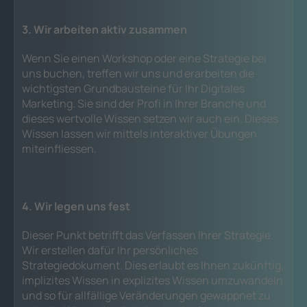
3. Wir arbeiten aktiv zusammen
Wenn Sie einen Workshop oder eine Strategie bei
uns buchen, treffen wir uns und erarbeiten die
wichtigsten Grundbausteine für Ihr Digitales
Marketing. Sie sind der Profi in Ihrer Branche und
dieses wertvolle Wissen setzen wir auch ein. Dieses
Wissen lassen wir mittels interaktiver Übungen
miteinfliessen.
4. Wir legen uns fest
Dieser Punkt betrifft das Verfassen Ihrer Strategie.
Wir erstellen dafür Ihr persönliches
Strategiedokument. Dies erlaubt es Ihnen zukünftig,
implizites Wissen in explizites Wissen umzuwandeln
und so für allfällige Veränderungen gewappnet zu