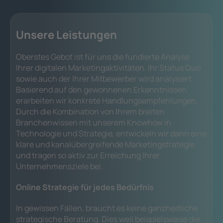
Unsere Leistungen
Oberstes Gebot ist für uns die fundierte Analyse
Ihrer digitalen Marketingaktivitäten. Ihr Status Quo
sowie auch der Ihrer Mitbewerber wird analysiert.
Basierend auf den gewonnenen Erkenntnissen
erarbeiten wir konkrete Handlungsempfehlungen.
Durch die Kombination von Ihrem breiten
Branchenwissen mit unserem Knowhow in
Technologie und Strategie, entwickeln wir dann eine
klare und kanalübergreifende Marketingstrategie
und tragen so aktiv zur Erreichung Ihrer
Unternehmensziele bei.
Online Strategie für jedes Bedürfnis
In gewissen Fällen, braucht es keine ganzheitliche
strategische Beratung. Dies weil beispielsweise die