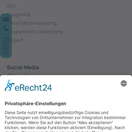
SEO
Google Ads
Social Media Marketing
Programmatic Advertising
Yexpert
Social Media
Newsletter