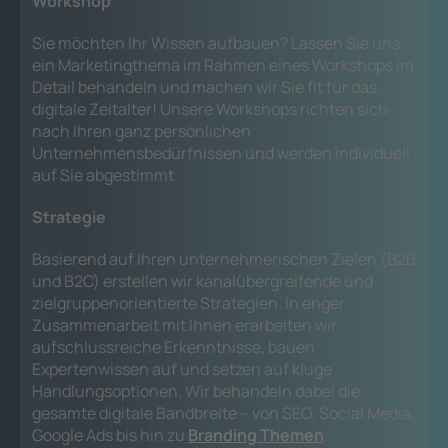
Workshop
Sie möchten Ihr Wissen aufbauen? Lassen Sie uns
ein Marketingthema im Rahmen eines Workshops im
Detail behandeln und machen wir Sie fit für das
digitale Zeitalter! Unsere Workshops richten sich
nach Ihren ganz persönlichen
Unternehmensbedürfnissen und werden individuell
auf Sie abgestimmt.
Strategie
Basierend auf Ihren unternehmerischen Zielen (B2B
und B2C) erstellen wir kanalübergreifende und
zielgruppenorientierte Strategien. In enger
Zusammenarbeit mit Ihnen erarbeiten wir
aufschlussreiche Erkenntnisse, bauen
Expertenwissen auf und setzen auf kluge
Handlungsoptionen. Wir behandeln dabei die
gesamte digitale Bandbreite – von SEO, Social Media,
Google Ads bis hin zu
Branding Themen
.