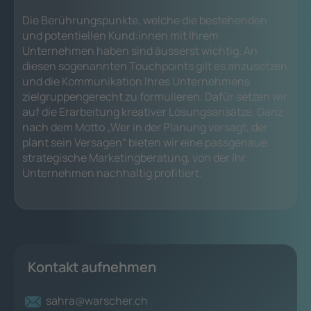
Die Berührungspunkte, welche die bestehenden
und potentiellen Kund:innen mit Ihrem
Unternehmen haben sind äusserst wichtig. An
diesen sogenannten Touchpoints gilt es anzusetzen
und die Kommunikation Ihres Unternehmens
zielgruppengerecht zu formulieren. Dafür setzen wir
auf die Erarbeitung kreativer Lösungsansätze. Ganz
nach dem Motto
„Wer in der Planung versagt, der
plant sein Versagen“
bieten wir eine passgenaue
strategische Marketingberatung, von der Ihr
Unternehmen nachhaltig profitiert.
Kontakt aufnehmen
sahra@warscher.ch