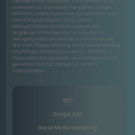
Geschäftsziele fokussieren. Als erfahrene Profis
entwickeln wir individuelle Kampagnen, um den
ROI/ROAS unserer Kund:innen zu maximieren und
ihren Erfolg zu steigern. Durch unsere
datengetriebene Herangehensweise und
langjährige Erfahrung nutzen wir die uns zur
Verfügung stehenden Kanäle und Techniken wie
SEA, SEM, Display-Werbung, Social-Media-Werbung
und Affiliate-Marketing, um gezielt relevante
Zielgruppen anzusprechen, hochwertige Leads zu
generieren und nachhaltige Conversions
voranzutreiben.
SEO
Google Ads
Social Media Marketing