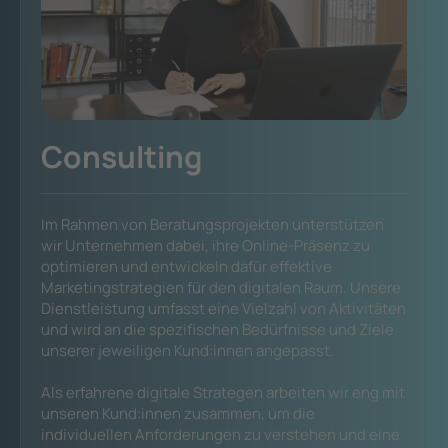
Consulting
Im Rahmen von Beratungsprojekten unterstützen
wir Unternehmen dabei, ihre Online-Präsenz zu
optimieren und entwickeln dafür effektive
Marketingstrategien für den digitalen Raum. Unsere
Dienstleistung umfasst eine Vielzahl von Aktivitäten
und wird an die spezifischen Bedürfnisse und Ziele
unserer jeweiligen Kund:innen angepasst.
Als erfahrene digitale Strategen arbeiten wir eng mit
unseren Kund:innen zusammen, um die
individuellen Anforderungen zu verstehen und eine