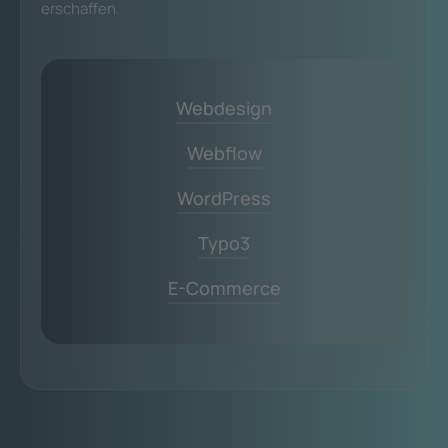
erschaffen.
Webdesign
Webflow
WordPress
Typo3
E-Commerce