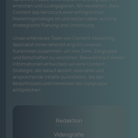
erreichen und zu engagieren. Wir verstehen, dass
Content das Herzstück einer erfolgreichen
Marketingstrategie ist und setzen daher auf eine
strategische Planung und Umsetzung.
Unser erfahrenes Team von Content-Marketing-
Spezialist:innen arbeitet eng mit unseren
Kund:innen zusammen, um ihre Ziele, Zielgruppe
und Botschaften zu verstehen. Basierend auf diesen
Informationen entwickeln wir eine Content-
Strategie, die darauf abzielt, relevante und
ansprechende Inhalte zu erstellen, die den
Bedürfnissen und Interessen der Zielgruppe
entsprechen.
Redaktion
Videografie