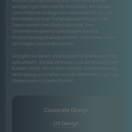
Prozess der Gestaltung und Entwicklung einer
einzigartigen Identität für Ihre Marke. Wir setzen
verschiedene strategische Massnahmen ein, um
Ihre Marke bei Ihrer Zielgruppe zu positionieren.
Dabei werden Ihre Markenidentität, Ihre
Unternehmenswerte und die gewünschte
Positionierung so ausgearbeitet, dass diese in ein
stimmiges Ganzes resultieren.
Uns geht es darum, eine kohärente Markenidentität
aufzubauen, die das Vertrauen und die Bindung Ihrer
Kunden stärkt. Wir streben danach, eine emotionale
Verbindung zu schaffen und die Wahrnehmung Ihrer
Marke positiv zu beeinflussen.
Corporate Design
UX Design