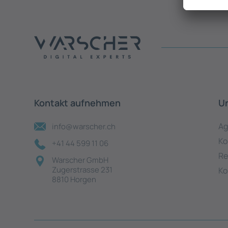
Kontakt aufnehmen
U
Ag
info@warscher.ch
Ko
+41 44 599 11 06
Re
Warscher GmbH
Zugerstrasse 231
Ko
8810 Horgen