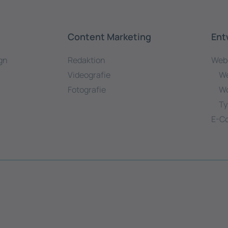
Content Marketing
Ent
gn
Redaktion
Web
Videografie
We
Fotografie
Wo
Ty
E-C