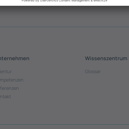
nternehmen
Wissenszentrum
entur
Glossar
mpetenzen
ferenzen
ntakt