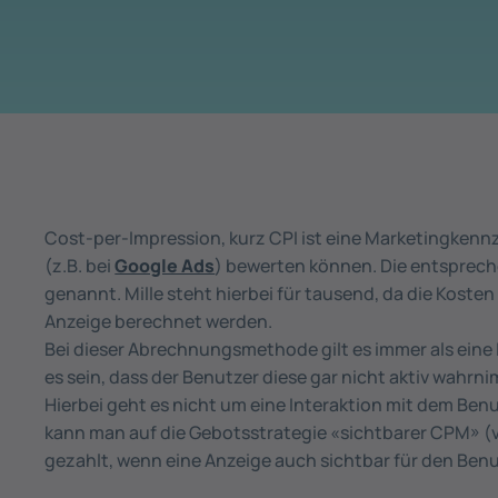
Cost-per-Impression, kurz CPI ist eine Marketingkennz
(z.B. bei
Google Ads
) bewerten können. Die entsprec
genannt. Mille steht hierbei für tausend, da die Koste
Anzeige berechnet werden.
Bei dieser Abrechnungsmethode gilt es immer als eine 
es sein, dass der Benutzer diese gar nicht aktiv wahrn
Hierbei geht es nicht um eine Interaktion mit dem Ben
kann man auf die Gebotsstrategie «sichtbarer CPM» (vi
gezahlt, wenn eine Anzeige auch sichtbar für den Benut