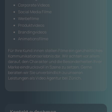
Corporate Videos
Social Media Filme
Werbefilme
Produktvideos
Brandingvideos
Animationsfilme
Für Ihre Kund:innen stellen Filme ein ganzheitliches
Kommunikationserlebnis dar. Wir achten vor allem
darauf, den Charakter und die Besonderheiten Ihrer
Marke eindrucksvoll in Szene zu setzen. Gerne
beraten wir Sie unverbindlich zu unseren
Leistungen als Video Agentur bei Zürich.
Kontakt aufnehmen