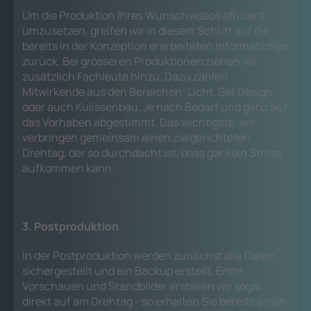
Um die Produktion Ihres Wunschvideos effizient
umzusetzen, greifen wir in diesem Schritt auf die
bereits in der Konzeption erarbeiteten Informationen
zurück. Bei grösseren Produktionen ziehen wir
zusätzlich Fachleute hinzu. Dazu zählen
Mitwirkende aus den Bereichen: Licht, Set Design
oder auch Kulissenbau. Je nach Bedarf und ganz auf
das Vorhaben abgestimmt. Das wichtigste: wir
verbringen gemeinsam einen zielgerichteten
Drehtag, der so durchdacht ist, dass gar kein Stress
aufkommen kann.
3. Postproduktion
In der Postproduktion werden zunächst alle Daten
sichergestellt und ein Backup erstellt. Erste
Vorschauen und Standbilder erstellen wir sogar
direkt auf am Drehtag - so erhalten Sie bereits einen