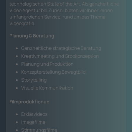
technologischen State of the Art. Als ganzheitliche
Video Agentur bei Zürich, bieten wir Ihnen einen
umfangreichen Service, rund um das Thema
Videografie.
Planung & Beratung
Ganzheitliche strategische Beratung
Kreativmeeting und Grobkonzeption
Planung und Produktion
Konzepterstellung Bewegtbild
Storytelling
Visuelle Kommunikation
Filmproduktionen
Erklärvideos
Imagefilme
Stimmungsfilme