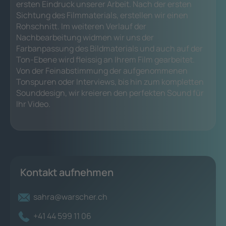
ersten Eindruck unserer Arbeit. Nach der ersten
Sichtung des Filmmaterials, erstellen wir einen
Rohschnitt. Im weiteren Verlauf der
Nachbearbeitung widmen wir uns der
Farbanpassung des Bildmaterials und auch auf der
Ton-Ebene wird fleissig an Ihrem Film gearbeitet.
Von der Feinabstimmung der aufgenommenen
Tonspuren oder Interviews, bis hin zum kompletten
Sounddesign, wir kreieren den perfekten Sound für
Ihr Video.
Kontakt aufnehmen
sahra@warscher.ch
+41 44 599 11 06