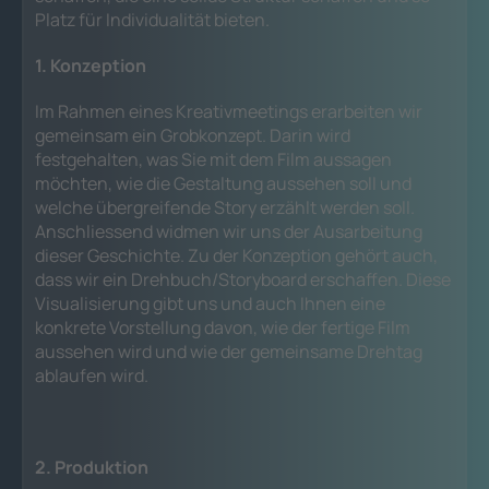
Platz für Individualität bieten.
1. Konzeption
Im Rahmen eines Kreativmeetings erarbeiten wir
gemeinsam ein Grobkonzept. Darin wird
festgehalten, was Sie mit dem Film aussagen
möchten, wie die Gestaltung aussehen soll und
welche übergreifende Story erzählt werden soll.
Anschliessend widmen wir uns der Ausarbeitung
dieser Geschichte. Zu der Konzeption gehört auch,
dass wir ein Drehbuch/Storyboard erschaffen. Diese
Visualisierung gibt uns und auch Ihnen eine
konkrete Vorstellung davon, wie der fertige Film
aussehen wird und wie der gemeinsame Drehtag
ablaufen wird.
2. Produktion