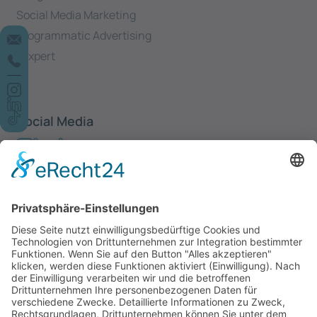
Social Media Marketing
Programmatic Advertising
Yexpert
Social Media
Newsletter
Anmelden