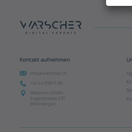
Kontakt aufnehmen
U
Ag
info@warscher.ch
Ko
+41 44 599 11 06
Re
Warscher GmbH
Zugerstrasse 231
Ko
8810 Horgen