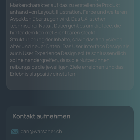
Markencharakter auf das zu erstellende Produkt
anhand von Layout, Illustration, Farbe und weiteren
Aspekten übertragen wird. Das UX ist eher
technischer Natur. Dabei geht es um die Idee, die
hinter dem konkret Sichtbaren steckt:
Strukturierung der Inhalte, sowie das Analysieren
alter und neuer Daten. Das User Interface Design als
auch User Experience Design sollte schlussendlich
so ineinandergreifen, dass die Nutzer:innen
reibungslos die jeweiligen Ziele erreichen und das
Erlebnis als positiv einstufen.
Kontakt aufnehmen
dan@warscher.ch