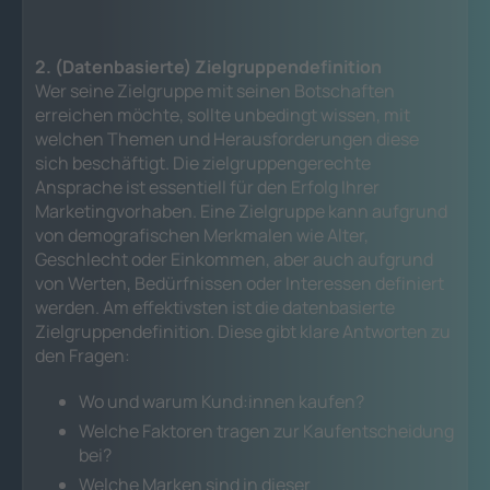
2. (Datenbasierte) Zielgruppendefinition
Wer seine Zielgruppe mit seinen Botschaften
erreichen möchte, sollte unbedingt wissen, mit
welchen Themen und Herausforderungen diese
sich beschäftigt. Die zielgruppengerechte
Ansprache ist essentiell für den Erfolg Ihrer
Marketingvorhaben. Eine Zielgruppe kann aufgrund
von demografischen Merkmalen wie Alter,
Geschlecht oder Einkommen, aber auch aufgrund
von Werten, Bedürfnissen oder Interessen definiert
werden. Am effektivsten ist die datenbasierte
Zielgruppendefinition. Diese gibt klare Antworten zu
den Fragen:
Wo und warum Kund:innen kaufen?
Welche Faktoren tragen zur Kaufentscheidung
bei?
Welche Marken sind in dieser