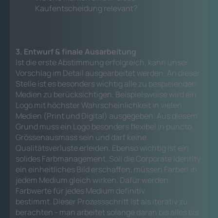
Kaufentscheidung relevant?
3. Entwurf & finale Ausarbeitung
Ist die erste Abstimmung erfolgreich, kann unser
Vorschlag im Detail ausgearbeitet werden. An dieser
Stelle ist es besonders wichtig alle zu bespielenden
Medien zu berücksichtigen. Beispielsweise wird ein
Logo mit höchster Wahrscheinlichkeit in vielen
Medien (Print und Digital) ausgegeben. Aus diesem
Grund muss ein Logo besonders flexibel in puncto
Grössenausmass sein und darf keine
Qualitätsverluste erleiden. Ebenso wichtig ist ein
solides Farbmanagement. Soll die Corporate Identity
ein einheitliches Bild erschaffen, müssen Farben in
jedem Medium gleich wirken. Dafür werden
Farbwerte für jedes Medium definitiv
bestimmt. Dieser Prozessschritt ist als iterativ zu
berachten - man arbeitet solange daran bis alles bis