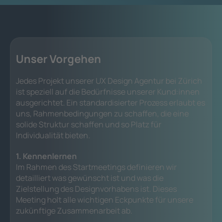
Unser Vorgehen
Jedes Projekt unserer UX Design Agentur bei Zürich
ist speziell auf die Bedürfnisse unserer Kund:innen
ausgerichtet. Ein standardisierter Prozess erlaubt es
uns, Rahmenbedingungen zu schaffen, die eine
solide Struktur schaffen und so Platz für
Individualität bieten.
1. Kennenlernen
Im Rahmen des Startmeetings definieren wir
detailliert was gewünscht ist und was die
Zielstellung des Designvorhabens ist. Dieses
Meeting holt alle wichtigen Eckpunkte für unsere
zukünftige Zusammenarbeit ab.