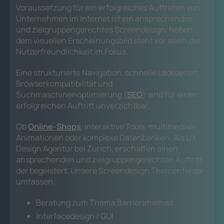
Voraussetzung für ein erfolgreiches Auftreten von
Unternehmen im Internet ist ein ansprechendes
und zielgruppengerechtes Screendesign. Neben
dem visuellen Erscheinungsbild steht vor allem die
Nutzerfreundlichkeit im Fokus.
Eine strukturierte Navigation, schnelle Ladezeiten,
Browserkompatibilität und
Suchmaschinenoptimierung (
SEO
) sind für einen
erfolgreichen Auftritt unverzichtbar.
Ob
Online-Shops
, interaktive Tools, multimediale
Animationen oder komplexe Datenbanken: Als UX
Design Agentur bei Zürich, erschaffen einen
ansprechenden und zielgruppengerechten Auftritt,
der begeistert. Unsere Screendesign Themenfelder
umfassen:
Beratung zum Thema Barrierefreiheit
Interfacedesign / GUI