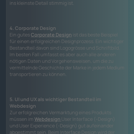
ins kleinste Detail stimmig ist.
4. Corporate Design
Ein gutes
Corporate Design
ist das beste Beispiel
für einen erfolgreichen Designprozess. Ein wichtiger
Bestandteil davon sind Logogrösse und Schriftbild.
Im besten Fall umfasst es aber auch alle anderen
nötigen Daten und Vorgehensweisen, um die zu
vermittelnde Geschichte der Marke in jedem Medium
transportieren zu können.
5. UI und UX als wichtiger Bestandteil im
Webdesign
Zur erfolgreichen Vermarktung eines Produkts
müssen im
Webdesign
User Interface (-Design)
und User Experience (-Design) gut aufeinander
abgestimmt sein. Beim Interface Design wird der