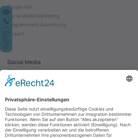
Google Ads
Social Media Marketing
Programmatic Advertising
Yexpert
Social Media
Newsletter