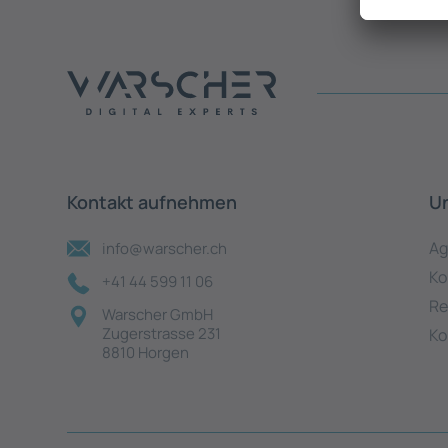
Kontakt aufnehmen
U
Ag
info@warscher.ch
Ko
+41 44 599 11 06
Re
Warscher GmbH
Zugerstrasse 231
Ko
8810 Horgen