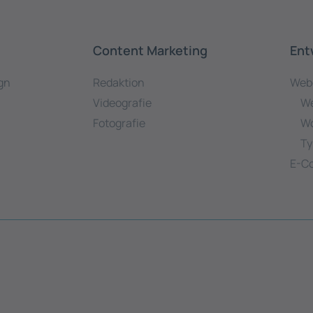
Content Marketing
Ent
gn
Redaktion
Web
Videografie
We
Fotografie
Wo
Ty
E-C