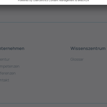
nternehmen
Wissenszentrum
entur
Glossar
mpetenzen
ferenzen
ntakt