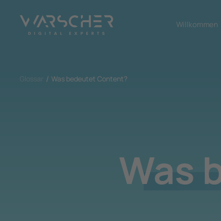
Willkommen
Glossar
Was bedeutet Content?
Was b