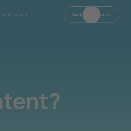
ssenszentrum
Beratung Anfordern
ntent?