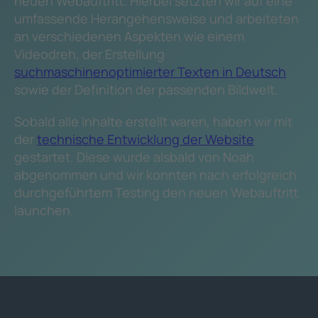
neuen Webauftritt. Hierbei setzten wir auf eine
umfassende Herangehensweise und arbeiteten
an verschiedenen Aspekten wie einem
Videodreh, der Erstellung
suchmaschinenoptimierter Texten in Deutsch
sowie der Definition der passenden Bildwelt.
Sobald alle Inhalte erstellt waren, haben wir mit
der
technische Entwicklung der Website
gestartet. Diese wurde alsbald von Noah
abgenommen und wir konnten nach erfolgreich
durchgeführtem Testing den neuen Webauftritt
launchen.